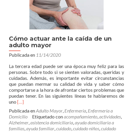
Cómo actuar ante la caída de un
adulto mayor
Publicada en
11/14/2020
La tercera edad puede ser una época muy feliz para las
personas. Sobre todo si se sienten valoradas, queridas y
cuidadas. Además, es importante evitar circunstancias
que puedan mermar su calidad de vida y saber cómo
comportarse a la hora de afrontar ciertos problemas que
puedan tener. En las siguientes líneas te hablaremos de
Leer
uno
[…]
másCómo
Publicada en
Adulto Mayor
,
Enfermería
,
Enfermería a
actuar
Domicilio
Etiquetado con
acompañamiento
,
actividades
,
ante
Alzheimer
,
asistencia domiciliaria
,
ayuda domiciliaria a
la
familias
,
ayuda familiar
,
cuidado
,
cuidado niños
,
cuidado
caída