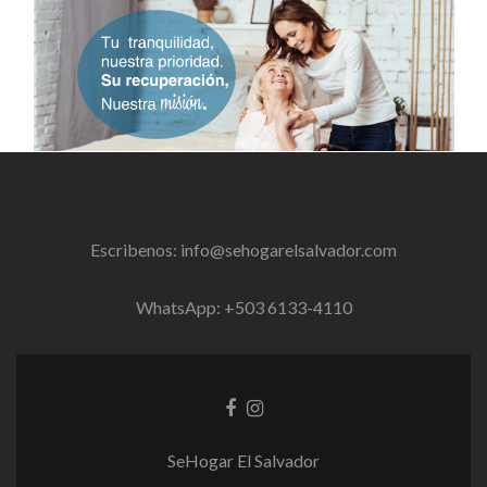
Escribenos: info@sehogarelsalvador.com
WhatsApp: +503 6133-4110
Enlace
Enlace
de
de
Facebook
instagram
SeHogar El Salvador