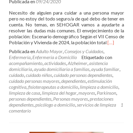
Publicada en
09/24/2020
Necesito de alguien para cuidar a una persona mayor
pero no estoy del todo seguro/a de qué debo de tener en
cuenta. No temas, en SEHOGAR vamos a ayudarte a
resolver las dudas más comunes. El envejecimiento de la
población: Escenario demográfico Según el VII Censo de
Leer
Población y Vivienda de 2024, la población total
[…]
másNecesit
Publicada en
Adulto Mayor
,
Consejos y Cuidados
,
enfermero
Enfermería
,
Enfermería a Domicilio
Etiquetado con
para
acompañamiento
,
actividades
,
Alzheimer
,
asistencia
cuidar
domiciliaria
,
ayuda domiciliaria a familias
,
ayuda familiar
,
persona
cuidado
,
cuidado niños
,
cuidado personas dependientes
,
mayor
cuidado personas mayores
,
dependientes
,
estimulación
¿Qué
cognitiva
,
fisioterapeutas a domicilio
,
limpieza a domicilio
,
hago?
limpieza de casa
,
limpieza del hogar
,
mayores
,
Parkinson
,
personas dependientes
,
Personas mayores
,
prestaciones
dependientes
,
psicólogo a domicilio
,
servicios de limpieza
1
comentario