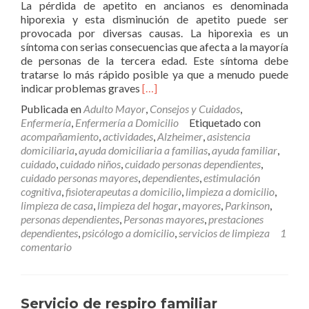
La pérdida de apetito en ancianos es denominada
hiporexia y esta disminución de apetito puede ser
provocada por diversas causas. La hiporexia es un
síntoma con serias consecuencias que afecta a la mayoría
de personas de la tercera edad. Este síntoma debe
tratarse lo más rápido posible ya que a menudo puede
Leer
indicar problemas graves
[…]
másHiporexia
Publicada en
Adulto Mayor
,
Consejos y Cuidados
,
y
Enfermería
,
Enfermería a Domicilio
Etiquetado con
causas
acompañamiento
,
actividades
,
Alzheimer
,
asistencia
de
domiciliaria
,
ayuda domiciliaria a familias
,
ayuda familiar
,
la
cuidado
,
cuidado niños
,
cuidado personas dependientes
,
pérdida
cuidado personas mayores
,
dependientes
,
estimulación
de
cognitiva
,
fisioterapeutas a domicilio
,
limpieza a domicilio
,
apetito
limpieza de casa
,
limpieza del hogar
,
mayores
,
Parkinson
,
en
personas dependientes
,
Personas mayores
,
prestaciones
ancianos
dependientes
,
psicólogo a domicilio
,
servicios de limpieza
1
¿Cómo
comentario
tratarla?
Servicio de respiro familiar