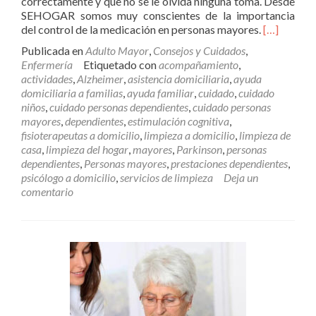
correctamente y que no se le olvida ninguna toma. Desde
SEHOGAR somos muy conscientes de la importancia
Leer
del control de la medicación en personas mayores.
[…]
másCómo
Publicada en
Adulto Mayor
,
Consejos y Cuidados
,
ayudar
Enfermería
Etiquetado con
acompañamiento
,
a
actividades
,
Alzheimer
,
asistencia domiciliaria
,
ayuda
las
domiciliaria a familias
,
ayuda familiar
,
cuidado
,
cuidado
personas
niños
,
cuidado personas dependientes
,
cuidado personas
mayores
mayores
,
dependientes
,
estimulación cognitiva
,
a
fisioterapeutas a domicilio
,
limpieza a domicilio
,
limpieza de
controlar
casa
,
limpieza del hogar
,
mayores
,
Parkinson
,
personas
su
dependientes
,
Personas mayores
,
prestaciones dependientes
,
medicació
psicólogo a domicilio
,
servicios de limpieza
Deja un
comentario