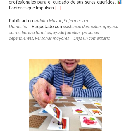
profesionales para el cuidado de sus seres queridos.
Leer
Factores que Impulsan
[…]
másBeneficios
del
Publicada en
Adulto Mayor
,
Enfermería a
acompañamiento
Domicilio
Etiquetado con
asistencia domiciliaria
,
ayuda
para
domiciliaria a familias
,
ayuda familiar
,
personas
el
dependientes
,
Personas mayores
Deja un comentario
adulto
mayor