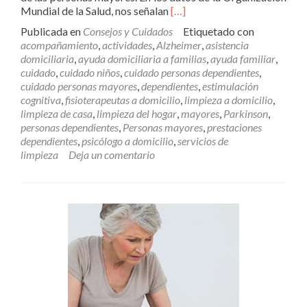
Leer
Mundial de la Salud, nos señalan
[…]
másLa
Publicada en
Consejos y Cuidados
Etiquetado con
salud
acompañamiento
,
actividades
,
Alzheimer
,
asistencia
dental
domiciliaria
,
ayuda domiciliaria a familias
,
ayuda familiar
,
en
cuidado
,
cuidado niños
,
cuidado personas dependientes
,
personas
cuidado personas mayores
,
dependientes
,
estimulación
mayores
cognitiva
,
fisioterapeutas a domicilio
,
limpieza a domicilio
,
limpieza de casa
,
limpieza del hogar
,
mayores
,
Parkinson
,
personas dependientes
,
Personas mayores
,
prestaciones
dependientes
,
psicólogo a domicilio
,
servicios de
limpieza
Deja un comentario