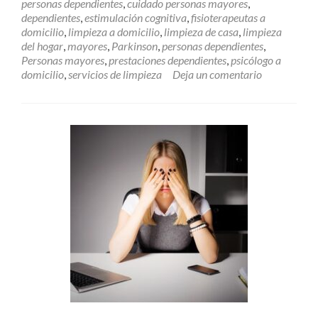
personas dependientes
,
cuidado personas mayores
,
de
dependientes
,
estimulación cognitiva
,
fisioterapeutas a
un
domicilio
,
limpieza a domicilio
,
limpieza de casa
,
limpieza
adulto
del hogar
,
mayores
,
Parkinson
,
personas dependientes
,
mayor
Personas mayores
,
prestaciones dependientes
,
psicólogo a
domicilio
,
servicios de limpieza
Deja un comentario