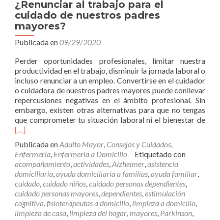
¿Renunciar al trabajo para el
cuidado de nuestros padres
mayores?
Publicada en
09/29/2020
Perder oportunidades profesionales, limitar nuestra
productividad en el trabajo, disminuir la jornada laboral o
incluso renunciar a un empleo. Convertirse en el cuidador
o cuidadora de nuestros padres mayores puede conllevar
repercusiones negativas en el ámbito profesional. Sin
embargo, existen otras alternativas para que no tengas
Leer
que comprometer tu situación laboral ni el bienestar de
más
[…]
al
Publicada en
Adulto Mayor
,
Consejos y Cuidados
,
trab
Enfermería
,
Enfermería a Domicilio
Etiquetado con
para
acompañamiento
,
actividades
,
Alzheimer
,
asistencia
el
domiciliaria
,
ayuda domiciliaria a familias
,
ayuda familiar
,
cui
cuidado
,
cuidado niños
,
cuidado personas dependientes
,
de
cuidado personas mayores
,
dependientes
,
estimulación
nues
cognitiva
,
fisioterapeutas a domicilio
,
limpieza a domicilio
,
pad
limpieza de casa
,
limpieza del hogar
,
mayores
,
Parkinson
,
may