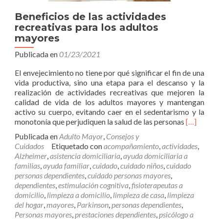
Beneficios de las actividades
recreativas para los adultos
mayores
Publicada en
01/23/2021
El envejecimiento no tiene por qué significar el fin de una
vida productiva, sino una etapa para el descanso y la
realización de actividades recreativas que mejoren la
calidad de vida de los adultos mayores y mantengan
activo su cuerpo, evitando caer en el sedentarismo y la
Leer
monotonía que perjudiquen la salud de las personas
[…]
másBenef
Publicada en
Adulto Mayor
,
Consejos y
de
Cuidados
Etiquetado con
acompañamiento
,
actividades
,
las
Alzheimer
,
asistencia domiciliaria
,
ayuda domiciliaria a
actividad
familias
,
ayuda familiar
,
cuidado
,
cuidado niños
,
cuidado
recreativ
personas dependientes
,
cuidado personas mayores
,
para
dependientes
,
estimulación cognitiva
,
fisioterapeutas a
los
domicilio
,
limpieza a domicilio
,
limpieza de casa
,
limpieza
adultos
del hogar
,
mayores
,
Parkinson
,
personas dependientes
,
mayores
Personas mayores
,
prestaciones dependientes
,
psicólogo a